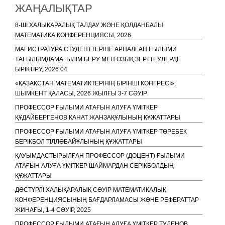
ЖАҢАЛЫҚТАР
8-ШІ ХАЛЫҚАРАЛЫҚ ТАЛДАУ ЖӘНЕ ҚОЛДАНБАЛЫ
МАТЕМАТИКА КОНФЕРЕНЦИЯСЫ, 2026
МАГИСТРАТУРА СТУДЕНТТЕРІНЕ АРНАЛҒАН ҒЫЛЫМИ
ТАҒЫЛЫМДАМА: БІЛІМ БЕРУ МЕН ОЗЫҚ ЗЕРТТЕУЛЕРДІ
БІРІКТІРУ, 2026.04
«ҚАЗАҚСТАН МАТЕМАТИКТЕРІНІҢ БІРІНШІ КОНГРЕСІ»,
ШЫМКЕНТ ҚАЛАСЫ, 2026 ЖЫЛҒЫ 3-7 СӘУІР
ПРОФЕССОР ҒЫЛЫМИ АТАҒЫН АЛУҒА ҮМІТКЕР
ҚҰДАЙБЕРГЕНОВ ҚАНАТ ЖАНЗАҚҰЛЫНЫҢ ҚҰЖАТТАРЫ
ПРОФЕССОР ҒЫЛЫМИ АТАҒЫН АЛУҒА ҮМІТКЕР ТӨРЕБЕК
БЕРІКБОЛ ТІЛЛӘБАЙҰЛЫНЫҢ ҚҰЖАТТАРЫ
ҚАУЫМДАСТЫРЫЛҒАН ПРОФЕССОР (ДОЦЕНТ) ҒЫЛЫМИ
АТАҒЫН АЛУҒА ҮМІТКЕР ШАЙМАРДАН СЕРІКБОЛДЫҢ
ҚҰЖАТТАРЫ
ДӘСТҮРЛІ ХАЛЫҚАРАЛЫҚ СӘУІР МАТЕМАТИКАЛЫҚ
КОНФЕРЕНЦИЯСЫНЫҢ БАҒДАРЛАМАСЫ ЖӘНЕ РЕФЕРАТТАР
ЖИНАҒЫ, 1-4 СӘУІР, 2025
ПРОФЕССОР ҒЫЛЫМИ АТАҒЫН АЛУҒА ҮМІТКЕР ТУЛЕНОВ