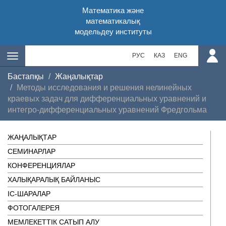
Математика және
математикалық
модельдеу институты
РУС
КАЗ
ENG
Бастапқы
Жаңалықтар
Методы исследования и решения нелинейных
краевых задач для дифференциальных уравнений и
интегро-дифференциальных уравнений Фредгольма
ЖАҢАЛЫҚТАР
СЕМИНАРЛАР
КОНФЕРЕНЦИЯЛАР
ХАЛЫҚАРАЛЫҚ БАЙЛАНЫС
ІC-ШАРАЛАР
ФОТОГАЛЕРЕЯ
МЕМЛЕКЕТТІК САТЫП АЛУ