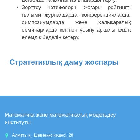
Зерттеу нәтижелерін жоғары рейтингті
ғылыми журналдарда, конференцияларда,
симпозиумдарда және халықаралық
семинарларда кеңінен ұсыну арқылы елдің
әлемдік беделін көтеру.
Стратегиялық даму жоспары
Математика және математикалық модельдеу
институты
Алматы қ., Шевченко көшесі, 28