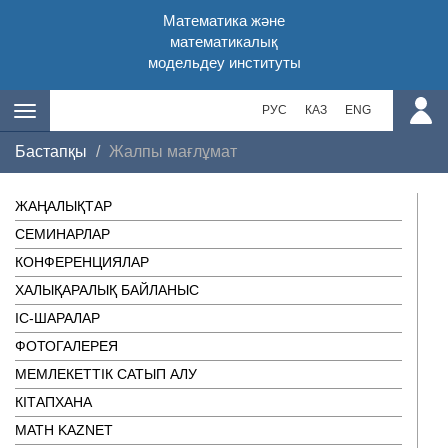
Математика және
математикалық
модельдеу институты
РУС
КАЗ
ENG
Бастапқы
Жалпы мағлұмат
ЖАҢАЛЫҚТАР
СЕМИНАРЛАР
КОНФЕРЕНЦИЯЛАР
ХАЛЫҚАРАЛЫҚ БАЙЛАНЫС
ІC-ШАРАЛАР
ФОТОГАЛЕРЕЯ
МЕМЛЕКЕТТІК САТЫП АЛУ
КІТАПХАНА
MATH KAZNET