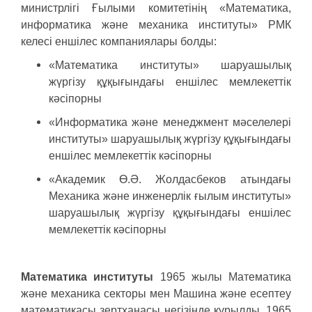
министрлігі Ғылыми комитетінің «Математика,
информатика және механика институты» РМК
келесі еншілес компаниялары болды:
«Математика институты» шаруашылық
жүргізу құқығындағы еншілес мемлекеттік
кәсіпорны
«Информатика және менеджмент мәселелері
институты» шаруашылық жүргізу құқығындағы
еншілес мемлекеттік кәсіпорны
«Академик Ө.Ә. Жолдасбеков атындағы
Механика және инженерлік ғылым институты»
шаруашылық жүргізу құқығындағы еншілес
мемлекеттік кәсіпорны
Математика институты
1965 жылы Математика
және механика секторы мен Машина және есептеу
математикасы зертханасы негізінде құрылды. 1965