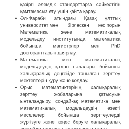
қазіргі әлемдік стандарттарға сәйкестігін
қамтамасыз ету үшін қайта қарау.
Әл-Фараби атындағы Қазақ ұлттық
университетімен бірлескен кәсіпорын
Математика және математикалық
модельдеу институтында математика
бойынша магистрлер мен PhD
докторанттарын даярлау.
Математика мен математикалық
модельдеудің қазіргі салалары бойынша
халықаралық деңгейде танылған зерттеу
мектептерін құру және қолдау.
Орыс математиктерінің халықаралық
зерттеу жобаларына қатысуын
ынталандыру, сондай-ақ математика мен
математикалық модельдеудің өзекті
мәселелері бойынша зерттеулерді
жүргізуге және кеңес беруге халықаралық
деңгейде танылған ғалымдарды тарту.