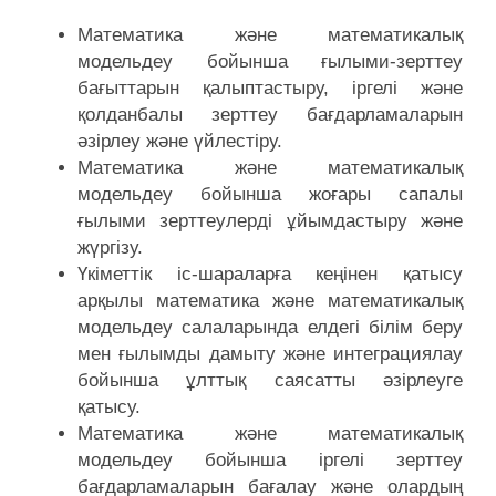
Математика және математикалық
модельдеу бойынша ғылыми-зерттеу
бағыттарын қалыптастыру, іргелі және
қолданбалы зерттеу бағдарламаларын
әзірлеу және үйлестіру.
Математика және математикалық
модельдеу бойынша жоғары сапалы
ғылыми зерттеулерді ұйымдастыру және
жүргізу.
Үкіметтік іс-шараларға кеңінен қатысу
арқылы математика және математикалық
модельдеу салаларында елдегі білім беру
мен ғылымды дамыту және интеграциялау
бойынша ұлттық саясатты әзірлеуге
қатысу.
Математика және математикалық
модельдеу бойынша іргелі зерттеу
бағдарламаларын бағалау және олардың