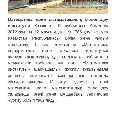
Математика және математикалық модельдеу
институты
Қазақстан Республикасы Үкіметінің
2012 жылғы 12 маусымдағы № 786 қаулысымен
Қазақстан Республикасы Білім және ғылым
министрлігі Ғылым комитетінің «Математика,
информатика және механика институты»
шаруашылық жүргізу құқығындағы республикалық
мемлекеттік кәсіпорнының және «Математика
институты» шаруашылық жүргізу құқығындағы
еншілес мемлекеттік кәсіпорнының негізінде
ұйымдастырылды. Институт қызметінің пәні
математика және математикалық модельдеу
саласында іргелі және қолданбалы зерттеулер
жүргізу болып табылады.