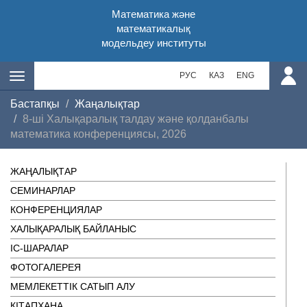
Математика және
математикалық
модельдеу институты
РУС
КАЗ
ENG
Бастапқы
Жаңалықтар
8-ші Халықаралық талдау және қолданбалы
математика конференциясы, 2026
ЖАҢАЛЫҚТАР
СЕМИНАРЛАР
КОНФЕРЕНЦИЯЛАР
ХАЛЫҚАРАЛЫҚ БАЙЛАНЫС
ІC-ШАРАЛАР
ФОТОГАЛЕРЕЯ
МЕМЛЕКЕТТІК САТЫП АЛУ
КІТАПХАНА