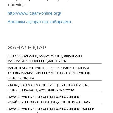
тіркеліңіз.
http://www.icaam-online.org/
Алғашқы ақпараттық хабарлама
ЖАҢАЛЫҚТАР
8-ШІ ХАЛЫҚАРАЛЫҚ ТАЛДАУ ЖӘНЕ ҚОЛДАНБАЛЫ
МАТЕМАТИКА КОНФЕРЕНЦИЯСЫ, 2026
МАГИСТРАТУРА СТУДЕНТТЕРІНЕ АРНАЛҒАН ҒЫЛЫМИ
ТАҒЫЛЫМДАМА: БІЛІМ БЕРУ МЕН ОЗЫҚ ЗЕРТТЕУЛЕРДІ
БІРІКТІРУ, 2026.04
«ҚАЗАҚСТАН МАТЕМАТИКТЕРІНІҢ БІРІНШІ КОНГРЕСІ»,
ШЫМКЕНТ ҚАЛАСЫ, 2026 ЖЫЛҒЫ 3-7 СӘУІР
ПРОФЕССОР ҒЫЛЫМИ АТАҒЫН АЛУҒА ҮМІТКЕР
ҚҰДАЙБЕРГЕНОВ ҚАНАТ ЖАНЗАҚҰЛЫНЫҢ ҚҰЖАТТАРЫ
ПРОФЕССОР ҒЫЛЫМИ АТАҒЫН АЛУҒА ҮМІТКЕР ТӨРЕБЕК