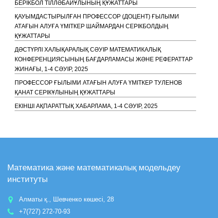
БЕРІКБОЛ ТІЛЛӘБАЙҰЛЫНЫҢ ҚҰЖАТТАРЫ
ҚАУЫМДАСТЫРЫЛҒАН ПРОФЕССОР (ДОЦЕНТ) ҒЫЛЫМИ
АТАҒЫН АЛУҒА ҮМІТКЕР ШАЙМАРДАН СЕРІКБОЛДЫҢ
ҚҰЖАТТАРЫ
ДӘСТҮРЛІ ХАЛЫҚАРАЛЫҚ СӘУІР МАТЕМАТИКАЛЫҚ
КОНФЕРЕНЦИЯСЫНЫҢ БАҒДАРЛАМАСЫ ЖӘНЕ РЕФЕРАТТАР
ЖИНАҒЫ, 1-4 СӘУІР, 2025
ПРОФЕССОР ҒЫЛЫМИ АТАҒЫН АЛУҒА ҮМІТКЕР ТУЛЕНОВ
ҚАНАТ СЕРІКҰЛЫНЫҢ ҚҰЖАТТАРЫ
ЕКІНШІ АҚПАРАТТЫҚ ХАБАРЛАМА, 1-4 СӘУІР, 2025
АЛҒАШҚЫ АҚПАРАТТЫҚ ХАБАРЛАМА, 1-4 СӘУІР, 2025
ДОЦЕНТ ҒЫЛЫМИ АТАҒЫН АЛУҒА ҮМІТКЕР ЕСІРКЕГЕНОВ
НҰРГИСА АМАНКЕЛДІҰЛЫНЫҢ ҚҰЖАТТАРЫ
“EVOLUTION EQUATIONS, APPROXIMATION AND SPECTRAL
Математика және математикалық модельдеу
OPTIMIZATION” EEASO-2024
институты
ПРОФЕССОР ҒЫЛЫМИ АТАҒЫН АЛУҒА ҮМІТКЕР ҚАДІРБАЕВА
ЖАЗИРА МҰРАТБЕКҚЫЗЫНЫҢ ҚҰЖАТТАРЫ
Алматы қ., Шевченко көшесі, 28
ДОЦЕНТ ҒЫЛЫМИ АТАҒЫН АЛУҒА ҮМІТКЕР МЫҢБАЕВА
+7(727) 272-70-93
САНДУҒАШ ТАБЫЛДИЕВНАНЫҢ ҚҰЖАТТАРЫ