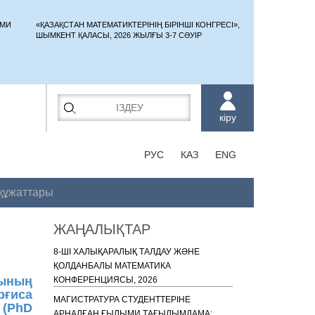
ЫМИ
«ҚАЗАҚСТАН МАТЕМАТИКТЕРІНІҢ БІРІНШІ КОНГРЕСІ»,
ШЫМКЕНТ ҚАЛАСЫ, 2026 ЖЫЛҒЫ 3-7 СӘУІР
кіру
РУС
КАЗ
ENG
 құжаттары
ЖАҢАЛЫҚТАР
8-ШІ ХАЛЫҚАРАЛЫҚ ТАЛДАУ ЖӘНЕ
ҚОЛДАНБАЛЫ МАТЕМАТИКА
тының
КОНФЕРЕНЦИЯСЫ, 2026
ғиса
МАГИСТРАТУРА СТУДЕНТТЕРІНЕ
 (PhD
АРНАЛҒАН ҒЫЛЫМИ ТАҒЫЛЫМДАМА: