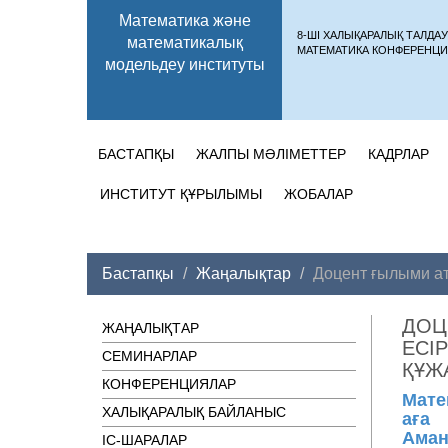
Математика және
8-ШІ ХАЛЫҚАРАЛЫҚ ТАЛДА
математикалық
МАТЕМАТИКА КОНФЕРЕНЦИ
модельдеу институты
БАСТАПҚЫ
ЖАЛПЫ МӘЛІМЕТТЕР
КАДРЛАР
ИНСТИТУТ ҚҰРЫЛЫМЫ
ЖОБАЛАР
Бастапқы
Жаңалықтар
Доцент ғылыми ат
ДОЦ
ЖАҢАЛЫҚТАР
ЕСІ
СЕМИНАРЛАР
ҚҰЖ
КОНФЕРЕНЦИЯЛАР
Мате
ХАЛЫҚАРАЛЫҚ БАЙЛАНЫС
аға
Аман
ІC-ШАРАЛАР