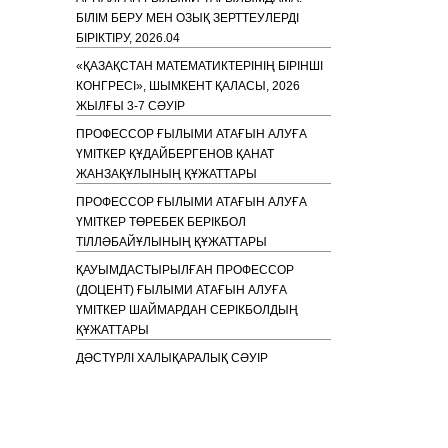
БІЛІМ БЕРУ МЕН ОЗЫҚ ЗЕРТТЕУЛЕРДІ
БІРІКТІРУ, 2026.04
«ҚАЗАҚСТАН МАТЕМАТИКТЕРІНІҢ БІРІНШІ
КОНГРЕСІ», ШЫМКЕНТ ҚАЛАСЫ, 2026
ЖЫЛҒЫ 3-7 СӘУІР
ПРОФЕССОР ҒЫЛЫМИ АТАҒЫН АЛУҒА
ҮМІТКЕР ҚҰДАЙБЕРГЕНОВ ҚАНАТ
ЖАНЗАҚҰЛЫНЫҢ ҚҰЖАТТАРЫ
ПРОФЕССОР ҒЫЛЫМИ АТАҒЫН АЛУҒА
ҮМІТКЕР ТӨРЕБЕК БЕРІКБОЛ
ТІЛЛӘБАЙҰЛЫНЫҢ ҚҰЖАТТАРЫ
ҚАУЫМДАСТЫРЫЛҒАН ПРОФЕССОР
(ДОЦЕНТ) ҒЫЛЫМИ АТАҒЫН АЛУҒА
ҮМІТКЕР ШАЙМАРДАН СЕРІКБОЛДЫҢ
ҚҰЖАТТАРЫ
ДӘСТҮРЛІ ХАЛЫҚАРАЛЫҚ СӘУІР
МАТЕМАТИКАЛЫҚ КОНФЕРЕНЦИЯСЫНЫҢ
БАҒДАРЛАМАСЫ ЖӘНЕ РЕФЕРАТТАР
ЖИНАҒЫ, 1-4 СӘУІР, 2025
ПРОФЕССОР ҒЫЛЫМИ АТАҒЫН АЛУҒА