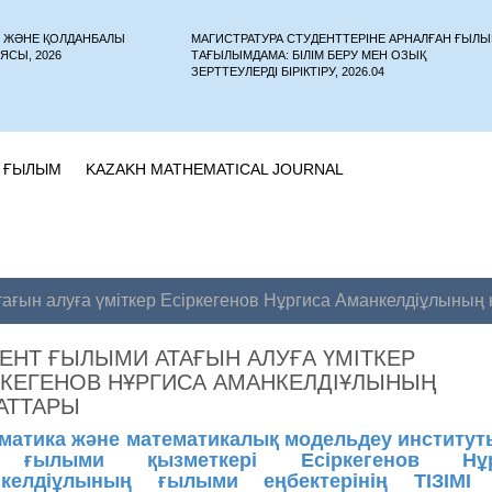
У ЖӘНЕ ҚОЛДАНБАЛЫ
МАГИСТРАТУРА СТУДЕНТТЕРІНЕ АРНАЛҒАН ҒЫЛ
ЯСЫ, 2026
ТАҒЫЛЫМДАМА: БІЛІМ БЕРУ МЕН ОЗЫҚ
ЗЕРТТЕУЛЕРДІ БІРІКТІРУ, 2026.04
ҒЫЛЫМ
KAZAKH MATHEMATICAL JOURNAL
ағын алуға үміткер Есіркегенов Нұргиса Аманкелдіұлының
ЕНТ ҒЫЛЫМИ АТАҒЫН АЛУҒА ҮМІТКЕР
РКЕГЕНОВ НҰРГИСА АМАНКЕЛДІҰЛЫНЫҢ
АТТАРЫ
матика және математикалық модельдеу институ
 ғылыми қызметкері Есіркегенов Нұр
келдіұлының ғылыми еңбектерінің ТІЗІМІ