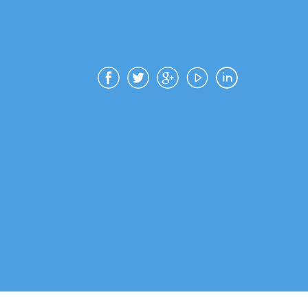
САЯСАТ ТУРАЛЫ» ЗАҢҒА ҚАТЫСТЫ
АҚПАРАТ
ДӘСТҮРЛІ ХАЛЫҚАРАЛЫҚ СӘУІР ҒЫЛЫМИ
КОНФЕРЕНЦИЯСЫНЫҢ БАҒДАРЛАМАСЫ
ЖӘНЕ РЕФЕРАТТАР ЖИНАҒЫ, 16-19 ЖӘНЕ
22 СӘУІР, 2024
ЕКІНШІ АҚПАРАТТЫҚ ХАБАРЛАМА, 16-19
СӘУІР, 2024 ЖЫЛ
ДОЦЕНТ ҒЫЛЫМИ АТАҒЫН АЛУҒА
ҮМІТКЕР CӘБИТБЕК БОЛЫС
МӘЖИТҰЛЫНЫҢ ҚҰЖАТТАРЫ
АЛҒАШҚЫ АҚПАРАТТЫҚ ХАБАРЛАМА, 16-19
СӘУІР, 2024 ЖЫЛ
2024-2026 ЖЫЛДАРҒА АРНАЛҒАН
ГРАНТТЫҚ ҚАРЖЫЛАНДЫРУ КОНКУРСЫН
ӨТКІЗУ ТУРАЛЫ ХАБАРЛАНДЫРУ