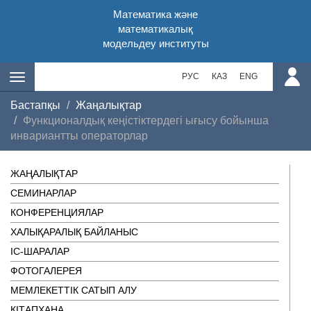
Математика және
математикалық
модельдеу институты
РУС
КАЗ
ENG
Бастапқы
Жаңалықтар
Функционалдық кеңістіктердегі ығысу бойынша
инвариантты операторлар
ЖАҢАЛЫҚТАР
СЕМИНАРЛАР
КОНФЕРЕНЦИЯЛАР
ХАЛЫҚАРАЛЫҚ БАЙЛАНЫС
ІC-ШАРАЛАР
ФОТОГАЛЕРЕЯ
МЕМЛЕКЕТТІК САТЫП АЛУ
КІТАПХАНА