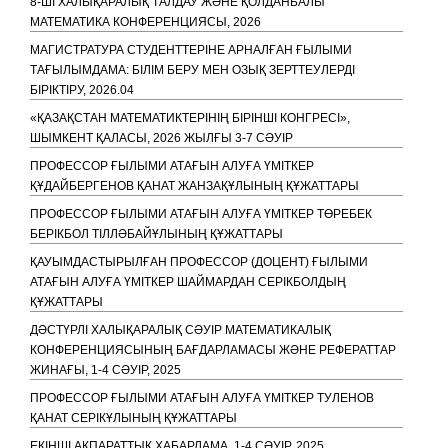
8-ШІ ХАЛЫҚАРАЛЫҚ ТАЛДАУ ЖӘНЕ ҚОЛДАНБАЛЫ
МАТЕМАТИКА КОНФЕРЕНЦИЯСЫ, 2026
МАГИСТРАТУРА СТУДЕНТТЕРІНЕ АРНАЛҒАН ҒЫЛЫМИ
ТАҒЫЛЫМДАМА: БІЛІМ БЕРУ МЕН ОЗЫҚ ЗЕРТТЕУЛЕРДІ
БІРІКТІРУ, 2026.04
«ҚАЗАҚСТАН МАТЕМАТИКТЕРІНІҢ БІРІНШІ КОНГРЕСІ»,
ШЫМКЕНТ ҚАЛАСЫ, 2026 ЖЫЛҒЫ 3-7 СӘУІР
ПРОФЕССОР ҒЫЛЫМИ АТАҒЫН АЛУҒА ҮМІТКЕР
ҚҰДАЙБЕРГЕНОВ ҚАНАТ ЖАНЗАҚҰЛЫНЫҢ ҚҰЖАТТАРЫ
ПРОФЕССОР ҒЫЛЫМИ АТАҒЫН АЛУҒА ҮМІТКЕР ТӨРЕБЕК
БЕРІКБОЛ ТІЛЛӘБАЙҰЛЫНЫҢ ҚҰЖАТТАРЫ
ҚАУЫМДАСТЫРЫЛҒАН ПРОФЕССОР (ДОЦЕНТ) ҒЫЛЫМИ
АТАҒЫН АЛУҒА ҮМІТКЕР ШАЙМАРДАН СЕРІКБОЛДЫҢ
ҚҰЖАТТАРЫ
ДӘСТҮРЛІ ХАЛЫҚАРАЛЫҚ СӘУІР МАТЕМАТИКАЛЫҚ
КОНФЕРЕНЦИЯСЫНЫҢ БАҒДАРЛАМАСЫ ЖӘНЕ РЕФЕРАТТАР
ЖИНАҒЫ, 1-4 СӘУІР, 2025
ПРОФЕССОР ҒЫЛЫМИ АТАҒЫН АЛУҒА ҮМІТКЕР ТУЛЕНОВ
ҚАНАТ СЕРІКҰЛЫНЫҢ ҚҰЖАТТАРЫ
ЕКІНШІ АҚПАРАТТЫҚ ХАБАРЛАМА, 1-4 СӘУІР, 2025