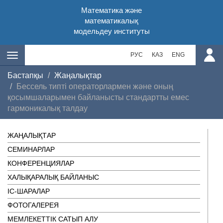
Математика және
математикалық
модельдеу институты
РУС
КАЗ
ENG
Бастапқы
Жаңалықтар
Бессель типті операторлармен және оның
қосымшаларымен байланысты стандартты емес
гармоникалық талдау
ЖАҢАЛЫҚТАР
СЕМИНАРЛАР
КОНФЕРЕНЦИЯЛАР
ХАЛЫҚАРАЛЫҚ БАЙЛАНЫС
ІC-ШАРАЛАР
ФОТОГАЛЕРЕЯ
МЕМЛЕКЕТТІК САТЫП АЛУ