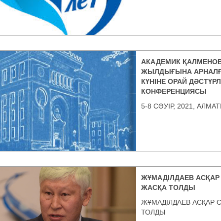
АКАДЕМИК ҚАЛМЕНО
ЖЫЛДЫҒЫНА АРНАЛҒА
КҮНІНЕ ОРАЙ ДӘСТҮР
КОНФЕРЕНЦИЯСЫ
5-8 СӘУІР, 2021, АЛМА
ЖҰМАДІЛДАЕВ АСҚАР 
ЖАСҚА ТОЛДЫ
ЖҰМАДІЛДАЕВ АСҚАР С
ТОЛДЫ