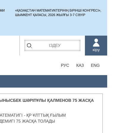
ЫМИ
«ҚАЗАҚСТАН МАТЕМАТИКТЕРІНІҢ БІРІНШІ КОНГРЕСІ»,
ШЫМКЕНТ ҚАЛАСЫ, 2026 ЖЫЛҒЫ 3-7 СӘУІР
кіру
РУС
КАЗ
ENG
 ТЫНЫСБЕК ШӘРІПҰЛЫ ҚАЛМЕНОВ 75 ЖАСҚА
АТЕМАТИГІ - ҚР ҰЛТТЫҚ ҒЫЛЫМ
ЕМИГІ 75 ЖАСҚА ТОЛАДЫ