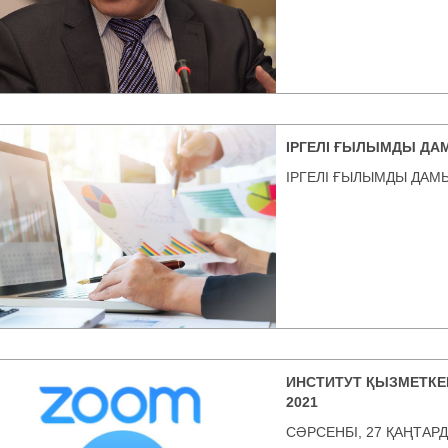
ІРГЕЛІ ҒЫЛЫМДЫ ДА
ІРГЕЛІ ҒЫЛЫМДЫ ДАМ
ИНСТИТУТ ҚЫЗМЕТКЕР
2021
СӘРСЕНБІ, 27 ҚАҢТАР