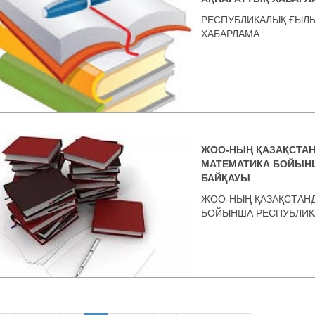
РЕСПУБЛИКАЛЫҚ ҒЫЛЫ
ХАБАРЛАМА
ЖОО-НЫҢ ҚАЗАҚСТАН
МАТЕМАТИКА БОЙЫН
БАЙҚАУЫ
ЖОО-НЫҢ ҚАЗАҚСТАНД
БОЙЫНША РЕСПУБЛИК