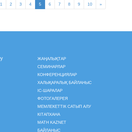
1
2
3
4
5
6
7
8
9
10
»
еу
ЖАҢАЛЫҚТАР
СЕМИНАРЛАР
КОНФЕРЕНЦИЯЛАР
ХАЛЫҚАРАЛЫҚ БАЙЛАНЫС
ІC-ШАРАЛАР
ФОТОГАЛЕРЕЯ
МЕМЛЕКЕТТІК САТЫП АЛУ
КІТАПХАНА
MATH KAZNET
БАЙЛАНЫС