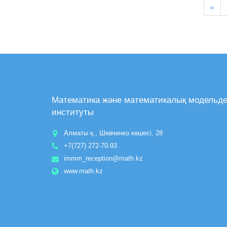
«
Математика және математикалық модельд
институты
Алматы қ., Шевченко көшесі, 28
+7(727) 272-70-93
immm_reception@math.kz
www.math.kz